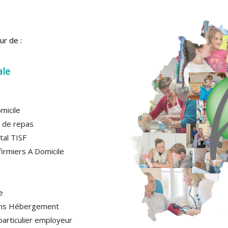
ur de :
ale
micile
 de repas
al TISF
irmiers A Domicile
e
Sans Hébergement
articulier employeur