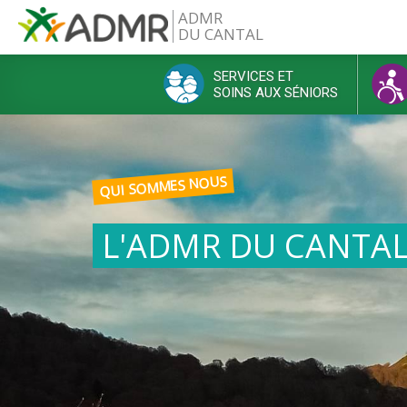
Aller au contenu principal
ADMR
DU CANTAL
SERVICES ET
SOINS AUX SÉNIORS
Menu principal
QUI SOMMES NOUS
L'ADMR DU CANTA