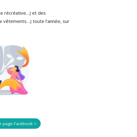
ée récréative…) et des
ux vêtements…) toute l’année, sur
re page Facebook >