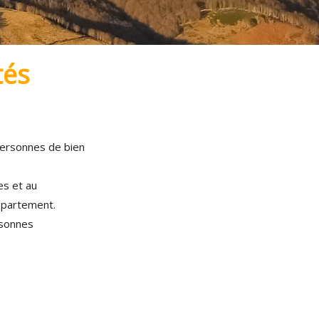
tés
personnes de bien
es et au
épartement.
rsonnes