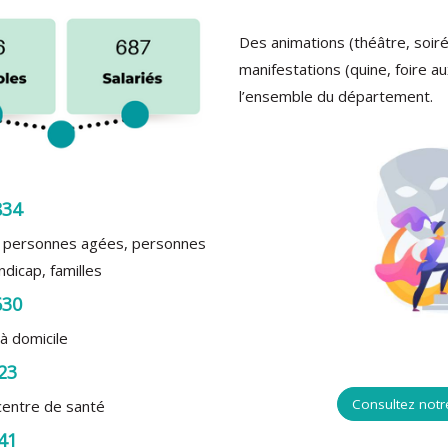
Des animations (théâtre, soir
manifestations (quine, foire a
l’ensemble du département.
834
e: personnes agées, personnes
ndicap, familles
630
à domicile
23
Consultez not
 centre de santé
41